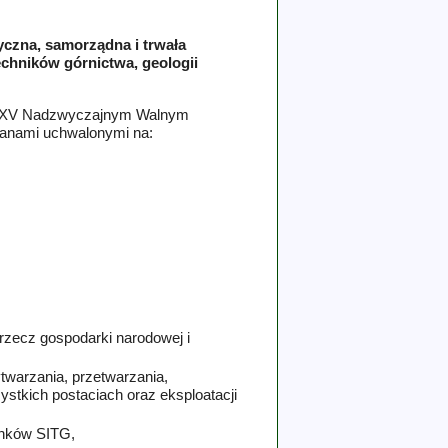
yczna, samorządna i trwała
echników górnictwa, geologii
XXV Nadzwyczajnym Walnym
mianami uchwalonymi na:
,
rzecz gospodarki narodowej i
twarzania, przetwarzania,
zystkich postaciach oraz eksploatacji
onków SITG,