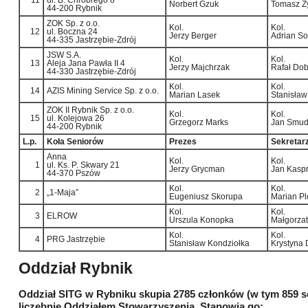
Norbert Gzuk
Tomasz Z
44-200 Rybnik
ZOK Sp. z o.o.
Kol.
Kol.
12
ul. Boczna 24
Jerzy Berger
Adrian So
44-335 Jastrzębie-Zdrój
JSW S.A.
Kol.
Kol.
13
Aleja Jana Pawła II 4
Jerzy Majchrzak
Rafał Dob
44-330 Jastrzębie-Zdrój
Kol.
Kol.
14
AZIS Mining Service Sp. z o.o.
Marian Lasek
Stanisław
ZOK II Rybnik Sp. z o.o.
Kol.
Kol.
15
ul. Kolejowa 26
Grzegorz Marks
Jan Smu
44-200 Rybnik
L.p.
Koła Seniorów
Prezes
Sekretar
Anna
Kol.
Kol.
1
ul. Ks. P. Skwary 21
Jerzy Grycman
Jan Kasp
44-370 Pszów
Kol.
Kol.
2
„1-Maja”
Eugeniusz Skorupa
Marian P
Kol.
Kol.
3
ELROW
Urszula Konopka
Małgorzat
Kol.
Kol.
4
PRG Jastrzębie
Stanisław Kondziołka
Krystyna
Oddział Rybnik
Oddział SITG w Rybniku skupia 2785 członków (w tym 859 se
liczebnie Oddziałem Stowarzyszenia. Stanowią go: