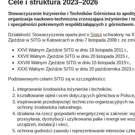
Cele i struktura 2023–2026
Stowarzyszenie Inżynierów i Techników Górnictwa to apolit
organizacja naukowo­‑techniczna zrzeszająca inżynierów i t
i specjalności pokrewnych współdziałających z górnictwem.
Działalność Stowarzyszenia oparta jest o
Statut
uchwalony na 
Zjeździe w SITG w Katowicach w dniu 7 listopada 2008 r. ze z
XXVI Walnym Zjeździe SITG w dniu 18 listopada 2011 r.,
XXVII Walnym Zjeździe SITG w dniu 20 listopada 2015 r.,
XXVIII Walnym Zjeździe SITG w dniu 15 listopada 2019 r.,
XXXI Walnym Zjeździe SITG w dniu 20 października 2023 r.
Podstawowymi celami SITG są w szczególności:
integrowanie środowiska inżynierów i techników,
kształtowanie opinii i ocen dotyczących górnictwa w Polsce
inspirowanie przedsięwzięć techniczno-organizacyjnych na 
ochrony środowiska naturalnego,
działania na rzecz gospodarki energetycznej w zakresie: wy
przesyłania, dystrybucji i użytkowania paliw i energii we ws
urządzeń, instalacji i sieci,
ochrona godności zawodu i reprezentowanie interesów czł