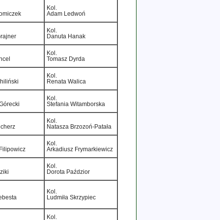
Kol.
omiczek
Adam Ledwoń
Kol.
rajner
Danuta Hanak
Kol.
ncel
Tomasz Dyrda
Kol.
iliński
Renata Walica
Kol.
 Górecki
Stefania Witamborska
Kol.
ęcherz
Natasza Brzozoń­‑Patała
Kol.
Filipowicz
Arkadiusz Frymarkiewicz
Kol.
ziki
Dorota Paździor
Kol.
ebesta
Ludmiła Skrzypiec
Kol.