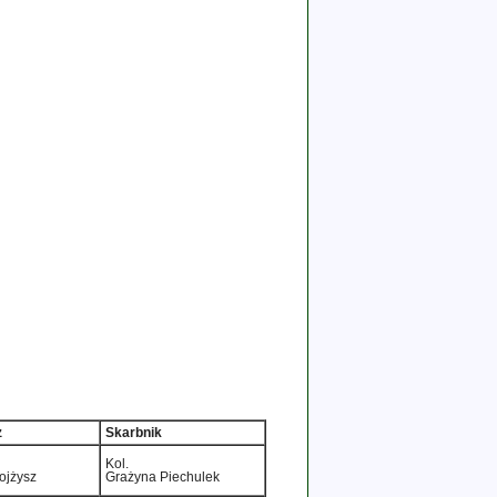
z
Skarbnik
Kol.
ojżysz
Grażyna Piechulek