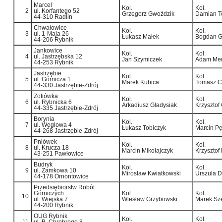
Marcel
Kol.
Kol.
2
ul. Korfantego 52
Grzegorz Gwoździk
Damian T
44-310 Radlin
Chwałowice
Kol.
Kol.
3
ul. 1-Maja 26
Łukasz Małek
Bogdan G
44-206 Rybnik
Jankowice
Kol.
Kol.
4
ul. Jastrzębska 12
Jan Szymiczek
Adam Me
44-253 Rybnik
Jastrzębie­
Kol.
Kol.
5
ul. Górnicza 1
Marek Kubica
Tomasz Ch
44-330 Jastrzębie-Zdrój
Zofiówka
Kol.
Kol.
6
ul. Rybnicka 6
Arkadiusz Gładysiak
Krzysztof
44-335 Jastrzębie-Zdrój
Borynia
Kol.
Kol.
7
ul. Węglowa 4
Łukasz Tobiczyk
Marcin P
44-268 Jastrzębie-Zdrój
Pniówek
Kol.
Kol.
8
ul. Krucza 18
Marcin Mikołajczyk
Krzysztof 
43-251 Pawłowice
Budryk
Kol.
Kol.
9
ul. Zamkowa 10
Mirosław Kwiatkowski
Urszula D
44-178 Ornontowice
Przedsiębiorstw Robót
Górniczych
Kol.
Kol.
10
ul. Wiejska 7
Wiesław Grzybowski
Marek Sz
44-200 Rybnik
OUG Rybnik
Kol.
Kol.
11
ul. B. Chrobrego 8