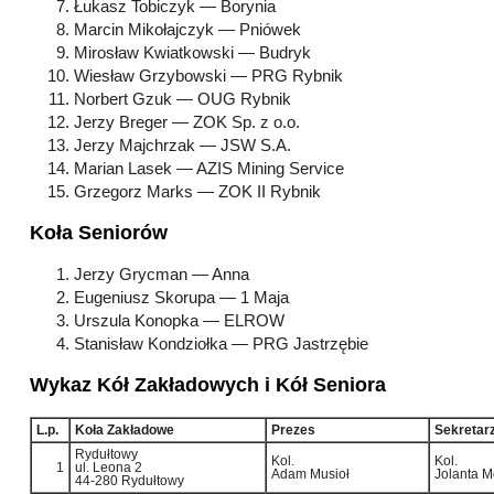
Łukasz Tobiczyk — Borynia
Marcin Mikołajczyk — Pniówek
Mirosław Kwiatkowski — Budryk
Wiesław Grzybowski — PRG Rybnik
Norbert Gzuk — OUG Rybnik
Jerzy Breger — ZOK Sp. z o.o.
Jerzy Majchrzak — JSW S.A.
Marian Lasek — AZIS Mining Service
Grzegorz Marks — ZOK II Rybnik
Koła Seniorów
Jerzy Grycman — Anna
Eugeniusz Skorupa — 1 Maja
Urszula Konopka — ELROW
Stanisław Kondziołka — PRG Jastrzębie
Wykaz Kół Zakładowych i Kół Seniora
L.p.
Koła Zakładowe
Prezes
Sekretar
Rydułtowy
Kol.
Kol.
1
ul. Leona 2
Adam Musioł
Jolanta M
44-280 Rydułtowy