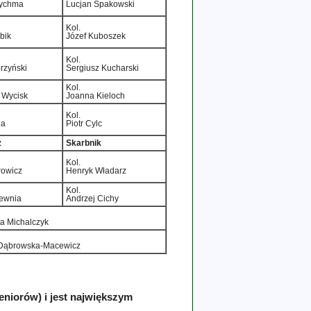
ychma
Lucjan Spakowski
Kol.
bik
Józef Kuboszek
Kol.
rzyński
Sergiusz Kucharski
Kol.
 Wycisk
Joanna Kieloch
Kol.
da
Piotr Cylc
z
Skarbnik
Kol.
rowicz
Henryk Władarz
Kol.
lewnia
Andrzej Cichy
a Michalczyk
 Dąbrowska­‑Macewicz
niorów) i jest największym