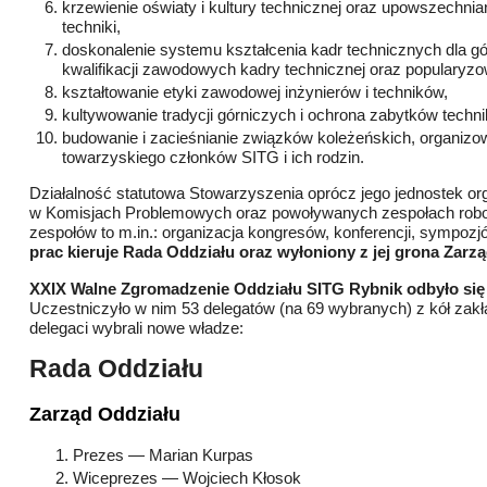
krzewienie oświaty i kultury technicznej oraz upowszechnia
techniki,
doskonalenie systemu kształcenia kadr technicznych dla gór
kwalifikacji zawodowych kadry technicznej oraz popularyzo
kształtowanie etyki zawodowej inżynierów i techników,
kultywowanie tradycji górniczych i ochrona zabytków technik
budowanie i zacieśnianie związków koleżeńskich, organizowa
towarzyskiego członków SITG i ich rodzin.
Działalność statutowa Stowarzyszenia oprócz jego jednostek or
w Komisjach Problemowych oraz powoływanych zespołach roboc
zespołów to m.in.: organizacja kongresów, konferencji, sympozj
prac kieruje Rada Oddziału oraz wyłoniony z jej grona Zarz
XXIX Walne Zgromadzenie Oddziału SITG Rybnik odbyło się 
Uczestniczyło w nim 53 delegatów (na 69 wybranych) z kół zak
delegaci wybrali nowe władze:
Rada Oddziału
Zarząd Oddziału
Prezes — Marian Kurpas
Wiceprezes — Wojciech Kłosok