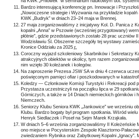
na KWK „Pniówek” w seminarium naukowym dot. systemów
Bardzo interesującą konferencję pn. Innowacje i Przyszł
„Nowoczesne strategie i Wyzwania na przykładzie kopalń
KWK „Budryk” w dniach 23–24 maja w Brennej.
27 maja zorganizowaliśmy z inicjatywy
Kol.
D. Panica z K
kopalni „Anna” w Pszowie (wcześniej przygotowany) wer
płótnie”, gdzie przedstawionych zostało 28 prac uczniów 
Wodzisławiu Śl. Obszerne szczegóły tej wystawy zamieśc
Kronice Oddziału za 2025
r.
Coroczny wyjazd szkoleniowy Skarbników i Sekretarzy K
atrakcyjnych obiektów w okolicy, tym razem zorganizowal
nim wzięło 30 koleżanek i kolegów.
Na zaproszenie Prezesa JSW SA w dniu 4 czerwca ucze
poświęconym pamięci ofiar i poszkodowanych w katastrof
Koledzy — Członkowie Komisji Turystyki i Rekreacji po
Przystasza uczestniczyli na początku lipca w 29 spotkan
Górniczych, a także w 14 Dniach niemieckich górników i
Niemczech.
Seniorzy Klubu Seniora KWK „Jankowice” we wrześniu obc
Klubu. Bardzo bogaty był program spotkania. Wśród wielu
Henryk Siedlaczek i Poseł na Sejm Marek Krząkała.
W dniach 5–6 września zorganizowaliśmy II Koleżeńskie 
ono miejsce w Pocysterskim Zespole Klasztorno­‑Pałac
zwiedzaniem Rybnika oraz Zabytkowej Kopalni „Ignacy”. 