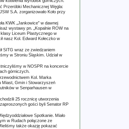
 kotwienia wyrobisk górniczych.
ość Przeróbki Mechanicznej Węgla:
 JSW S.A. zorganizowało Koło przy
oła KWK „Jankowice” w dawnej
nisaż wystawy pn. „Kopalnie ROW na
II klasy Liceum Plastycznego w
ił nasz
Kol.
Edward Kołeczko w
ół SITG wraz ze zwiedzaniem
iśmy w Stroniu Śląskim. Udział w
stniczyliśmy w NOSPR na koncercie
ach górniczych.
d przewodnictwem
Kol.
Marka
iu Miast, Gmin i Stowarzyszeń
 hutników w Senparhausen w
hodzili 25 rocznicę utworzenia
 zaproszonych gości byli Senator RP
Międzyoddziałowe Spotkanie. Miało
owym w Rudach połączone ze
Mieliśmy także okazję pokazać