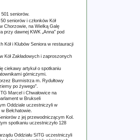
 501 seniorów.
 50 seniorów i członków Kół
 w Chorzowie, na Wielką Galę
ra przy dawnej KWK „Anna” pod
 Kół i Klubów Seniora w restauracji
ów Kół Zakładowych i zaproszonych
ę ciekawy artykuł o spotkaniu
townikami górniczymi.
przez Burmistrza m. Rydułtowy
dziemy po żywego”.
ITG Marcel i Chwałowice na
arlament w Brukseli
zym Oddziale uczestniczyli w
 w Bełchatowie.
 Seniorów z jej przewodniczącym
Kol.
ym spotkaniu uczestniczyło 128
rządu Oddziału SITG uczestniczyli