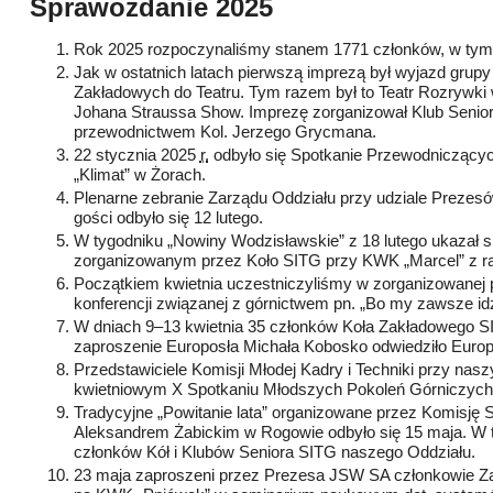
Sprawozdanie 2025
Rok 2025 rozpoczynaliśmy stanem 1771 członków, w tym
Jak w ostatnich latach pierwszą imprezą był wyjazd grupy
Zakładowych do Teatru. Tym razem był to Teatr Rozrywki
Johana Straussa Show. Imprezę zorganizował Klub Senio
przewodnictwem
Kol.
Jerzego Grycmana.
22 stycznia 2025
r.
odbyło się Spotkanie Przewodniczących
„Klimat” w Żorach.
Plenarne zebranie Zarządu Oddziału przy udziale Prezes
gości odbyło się 12 lutego.
W tygodniku „Nowiny Wodzisławskie” z 18 lutego ukazał si
zorganizowanym przez Koło SITG przy KWK „Marcel” z ra
Początkiem kwietnia uczestniczyliśmy w zorganizowanej 
konferencji związanej z górnictwem pn. „Bo my zawsze i
W dniach 9–13 kwietnia 35 członków Koła Zakładowego S
zaproszenie Europosła Michała Kobosko odwiedziło Europ
Przedstawiciele Komisji Młodej Kadry i Techniki przy nas
kwietniowym X Spotkaniu Młodszych Pokoleń Górniczych
Tradycyjne „Powitanie lata” organizowane przez Komisję
Aleksandrem Żabickim w Rogowie odbyło się 15 maja. W t
członków Kół i Klubów Seniora SITG naszego Oddziału.
23 maja zaproszeni przez Prezesa JSW SA członkowie Za