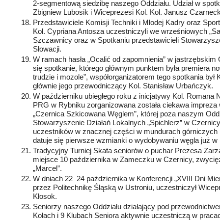
2‑segmentową siedzibę naszego Oddziału. Udział w spotka
Zbigniew Lubosik i Wiceprezesi
Kol.
Kol.
Janusz Czarnecki 
Przedstawiciele Komisji Techniki i Młodej Kadry oraz Spo
Kol.
Cypriana Antosza uczestniczyli we wrześniowych „S
Szczawnicy oraz w Spotkaniu przedstawicieli Stowarzys
Słowacji.
W ramach hasła „Ocalić od zapomnienia” w jastrzębskim 
się spotkanie, którego głównym punktem była premiera n
trudzie i mozole”, współorganizatorem tego spotkania był
głównie jego przewodniczący
Kol.
Stanisław Urbańczyk.
W październiku ubiegłego roku z inicjatywy
Kol.
Romana No
PRG w Rybniku zorganizowana została ciekawa impreza
„Czernica Szkicowana Węglem”, której poza naszym Odd
Stowarzyszenie Działań Lokalnych „Spichlerz” w Czernicy
uczestników w znacznej części w mundurach górniczych 
datuje się pierwsze wzmianki o wydobywaniu węgla już w 
Tradycyjny Turniej Skata seniorów o puchar Prezesa Zar
miejsce 10 października w Zameczku w Czernicy, zwycięż
„Marcel”.
W dniach 22–24 października w Konferencji „XVIII Dni Mi
przez Politechnikę Śląską w Ustroniu, uczestniczył Wic
Kłosok.
Seniorzy naszego Oddziału działający pod przewodnict
Kołach i 9 Klubach Seniora aktywnie uczestniczą w praca