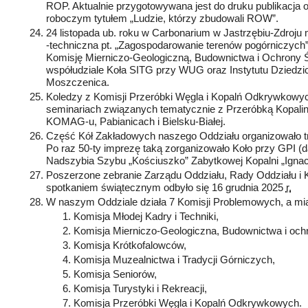
ROP. Aktualnie przygotowywana jest do druku publikacja o 
roboczym tytułem „Ludzie, którzy zbudowali ROW”.
24 listopada ub. roku w Carbonarium w Jastrzębiu­‑Zdroju
‑techniczna pt. „Zagospodarowanie terenów pogórniczych”
Komisję Mierniczo­‑Geologiczną, Budownictwa i Ochrony 
współudziale Koła SITG przy WUG oraz Instytutu Dziedzic
Moszczenica.
Koledzy z Komisji Przeróbki Węgla i Kopalń Odkrywkowych
seminariach związanych tematycznie z Przeróbką Kopalin
KOMAG‑u, Pabianicach i Bielsku­‑Białej.
Część Kół Zakładowych naszego Oddziału organizowało tr
Po raz 50‑ty imprezę taką zorganizowało Koło przy GPI 
Nadszybia Szybu „Kościuszko” Zabytkowej Kopalni „Ignac
Poszerzone zebranie Zarządu Oddziału, Rady Oddziału i K
spotkaniem świątecznym odbyło się 16 grudnia 2025
r.
W naszym Oddziale działa 7 Komisji Problemowych, a mi
Komisja Młodej Kadry i Techniki,
Komisja Mierniczo­‑Geologiczna, Budownictwa i och
Komisja Krótkofalowców,
Komisja Muzealnictwa i Tradycji Górniczych,
Komisja Seniorów,
Komisja Turystyki i Rekreacji,
Komisja Przeróbki Węgla i Kopalń Odkrywkowych.