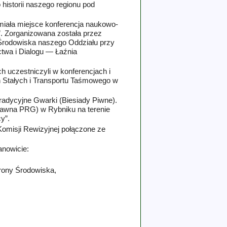
historii naszego regionu pod
 miała miejsce konferencja naukowo­
. Zorganizowana została przez
Środowiska naszego Oddziału przy
twa i Dialogu — Łaźnia
 uczestniczyli w konferencjach i
 Stałych i Transportu Taśmowego w
adycyjne Gwarki (Biesiady Piwne).
(dawna PRG) w Rybniku na terenie
y”.
omisji Rewizyjnej połączone ze
anowicie:
rony Środowiska,