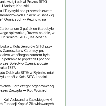
niu wzięli udział Prezes SITG
i Andrzej Katulski.
rtu i Turystyki pod przewodnictwem
alamandrowych Dniach” w Bańskiej
zeń Górniczych w Pezinoku na
Carbonarium 3 października odbyło
owego śpiewnika „Razem na dole, w
 Klub seniora SITG „Jas‑Mos” a
wka z Koła Seniorów SITG przy
 w Zameczku w Czernicy pn.
ziałem współorganizatorem było
. Spotkanie to poprzedził pochód
przez Sołectwo Czernica gdzie
roku 1797.
ządu Oddziału SITG w Rybniku miał
ył zespół z Koła SITG kopalni
ernictwa Górniczego” organizowanej
eprezes Zarządu —
Kol.
Wojciech
wem
Kol.
Aleksandra Żabickiego w 4
ch Fundacji Kopalń Zlikwidowanych